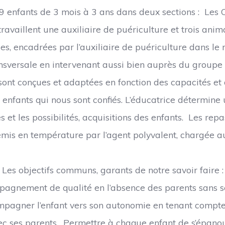
9 enfants de 3 mois à 3 ans dans deux sections : Les 
ravaillent une auxiliaire de puériculture et trois anim
ges, encadrées par l’auxiliaire de puériculture dans le
nsversale en intervenant aussi bien auprès du groupe 
ci sont conçues et adaptées en fonction des capacités et
 enfants qui nous sont confiés. L’éducatrice détermine
 et les possibilités, acquisitions des enfants. Les rep
remis en température par l’agent polyvalent, chargée aus
Les objectifs communs, garants de notre savoir faire :
mpagnement de qualité en l’absence des parents sans se
ompagner l’enfant vers son autonomie en tenant comp
n avec ses parents. Permettre à chaque enfant de s’épan